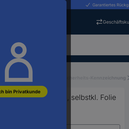
erungen in 24h
Garantiertes Rück
Geschäftsk
iebsausstattung
Schilder-, Sicherheits-Kennzeichnung
ch bin Privatkunde
ung selbstklebend, selbstkl. Folie
779
Varianten