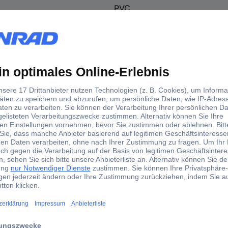
PVC
10 cm
10 cm
WC - Damen
lschilder zur Raumkennzeichnung selbstklebend, selbstkl.