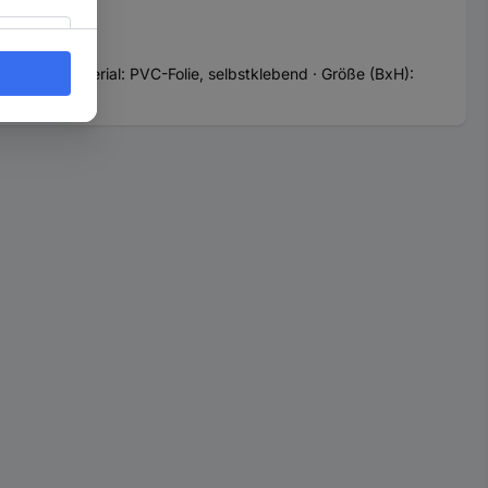
Damen · Material: PVC-Folie, selbstklebend · Größe (BxH):