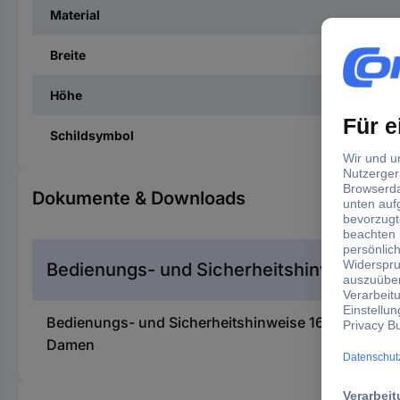
Material
Breite
Höhe
Schildsymbol
Dokumente & Downloads
Bedienungs- und Sicherheitshinweise
Bedienungs- und Sicherheitshinweise 1614779 Symbo
Damen