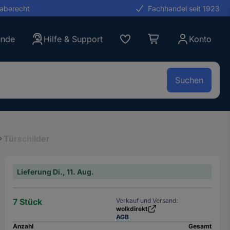
gaberecht
Fachhandel seit 1923
unde
Hilfe & Support
Konto
Suchen
Türschilder
Lieferung Di., 11. Aug.
7 Stück
Verkauf und Versand:
wolkdirekt
AGB
Anzahl
Gesamt