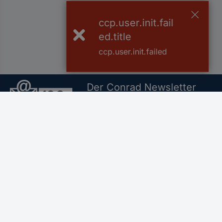
ccp.user.init.fail
ed.title
ccp.user.init.failed
Der Conrad Newsletter
Jetzt anmelden und exklusive Akt
Filialen
Versandkostenfrei a
Für Geschäftskunden
Service
Conrad Sourcing Platform
Alle Services