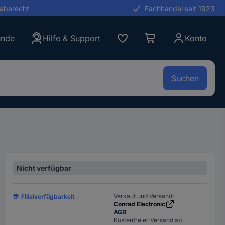
gaberecht
Fachhandel seit 1923
unde
Hilfe & Support
Konto
Suchen
Nicht verfügbar
Verkauf und Versand:
Filialverfügbarkeit
Conrad Electronic
AGB
Kostenfreier Versand ab