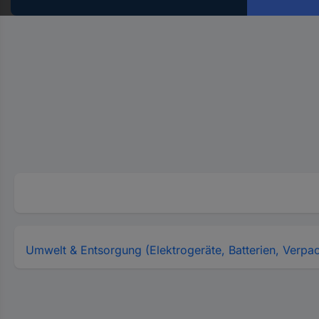
Hst.-
Teile-
Nr.
ein
Umwelt & Entsorgung (Elektrogeräte, Batterien, Verpa