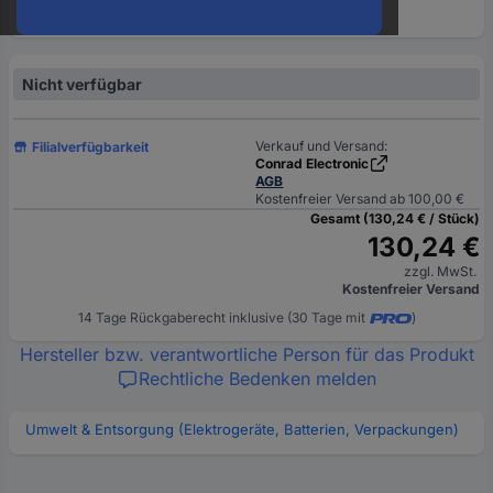
oder
eine
Hst.-
Teile-
Nicht verfügbar
Nr.
ein
Verkauf und Versand:
Filialverfügbarkeit
Conrad Electronic
AGB
Kostenfreier Versand ab 100,00 €
Gesamt (130,24 € / Stück)
130,24 €
zzgl. MwSt.
Kostenfreier Versand
14 Tage Rückgaberecht inklusive (30 Tage mit
)
Hersteller bzw. verantwortliche Person für das Produkt
Rechtliche Bedenken melden
Umwelt & Entsorgung (Elektrogeräte, Batterien, Verpackungen)