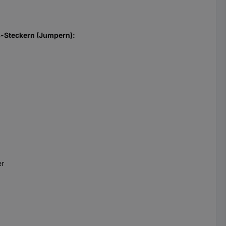
s-Steckern (Jumpern):
er