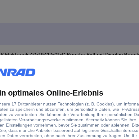
 Elektronik 40-19417-01-C Booster B-4 mit Display Boos
luss an die DCC-konforme Boosterschnittstelle einer Zentrale oder d
 Anlagen mit Rückmeldung über RailCom und mit symmetrischer Gleis
ut des Booster kann ein-/ausgeschaltet werden. Interne Kurzschlussa
Versorgungsspannung 12 -18 V (je nach eingestellter Gleisspannung).
r Gleichspannungs-Netzteil (12–26 V)