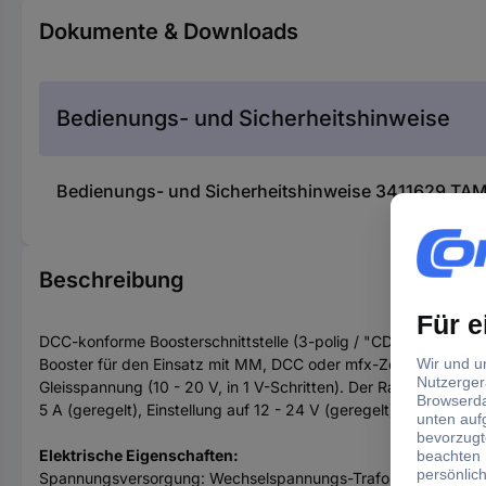
Dokumente & Downloads
Bedienungs- und Sicherheitshinweise
Bedienungs- und Sicherheitshinweise 3411629 TAMS
Beschreibung
DCC-konforme Boosterschnittstelle (3-polig / "CDE") zum Ansch
Booster für den Einsatz mit MM, DCC oder mfx-Zentralen. Für
Gleisspannung (10 - 20 V, in 1 V-Schritten). Der RailCom-Cuto
5 A (geregelt), Einstellung auf 12 - 24 V (geregelt) möglich. 
Elektrische Eigenschaften:
Spannungsversorgung: Wechselspannungs-Trafo (12–20 V) ode