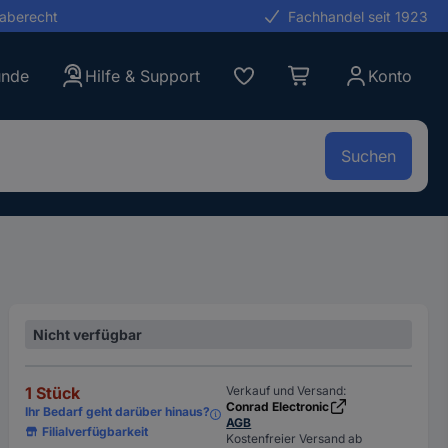
gaberecht
Fachhandel seit 1923
unde
Hilfe & Support
Konto
Suchen
Nicht verfügbar
1 Stück
Verkauf und Versand:
Conrad Electronic
Ihr Bedarf geht darüber hinaus?
AGB
Filialverfügbarkeit
Kostenfreier Versand ab