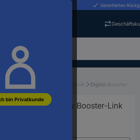
erungen in 24h
Garantiertes Rück
Geschäftsk
ellbahn Elektronik
Digitaltechnik
Digital-Booster
ch bin Privatkunde
ster B-4 mit Display Booster-Link
411629