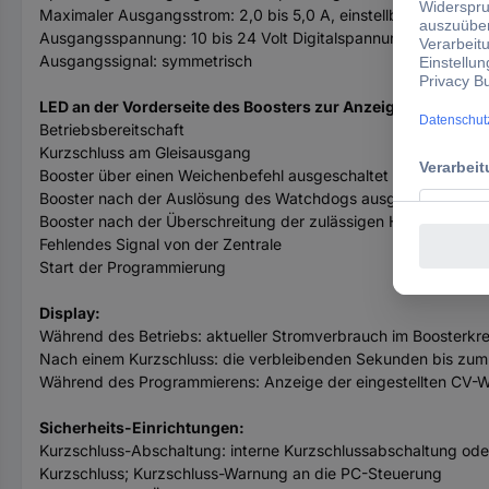
Maximaler Ausgangsstrom: 2,0 bis 5,0 A, einstellbar in 1 A-Sch
Ausgangsspannung: 10 bis 24 Volt Digitalspannung (geregelt), e
Ausgangssignal: symmetrisch
LED an der Vorderseite des Boosters zur Anzeige der Betri
Betriebsbereitschaft
Kurzschluss am Gleisausgang
Booster über einen Weichenbefehl ausgeschaltet
Booster nach der Auslösung des Watchdogs ausgeschaltet
Booster nach der Überschreitung der zulässigen Höchsttemper
Fehlendes Signal von der Zentrale
Start der Programmierung
Display:
Während des Betriebs: aktueller Stromverbrauch im Boosterkre
Nach einem Kurzschluss: die verbleibenden Sekunden bis zum
Während des Programmierens: Anzeige der eingestellten CV-W
Sicherheits-Einrichtungen:
Kurzschluss-Abschaltung: interne Kurzschlussabschaltung ode
Kurzschluss; Kurzschluss-Warnung an die PC-Steuerung