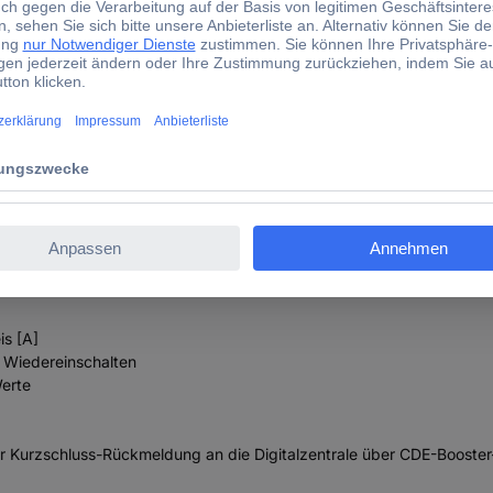
ritten
instellbar in 1 V-Schritten
ebszustände oder aufgetretener Probleme:
atur ausgeschaltet
is [A]
 Wiedereinschalten
erte
r Kurzschluss-Rückmeldung an die Digitalzentrale über CDE-Booster-