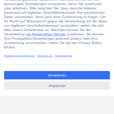
Der Conrad Newsletter
Jetzt anmelden und exklusive Aktionen,
aktuelle News und Angebote immer zuerst
erhalten.
Jetzt anmelden
Filialen
Versandkostenfrei ab 100,00 € zzgl. MwSt. **
ccp.user.init.failed.titl
Angebotsservice
e
Beschaffungsservice
ccp.user.init.failed
Für Geschäftskunden
E-Procurement