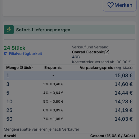
Merken
Sofort-Lieferung morgen
24 Stück
Verkauf und Versand:
Conrad Electronic
Filialverfügbarkeit
AGB
Kostenfreier Versand ab 100,00 €
Menge (Stück)
Ersparnis
Verpackungspreis
(zzgl. MwSt.)
1
15,08 €
-
3
14,60 €
3% = 0,48 €
5
14,44 €
4% = 0,64 €
10
14,28 €
5% = 0,80 €
25
14,19 €
6% = 0,89 €
50
14,03 €
7% = 1,05 €
Mengenrabatte variieren je nach Verkäufer
Anzahl
Gesamt (15,08 € / Stück)