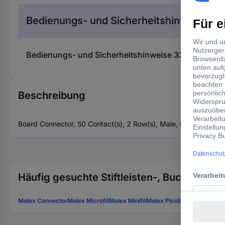
Bedienungs- und Sicherheitshinweise
Bedienungs- und Sicherheitshinweise 3377666 TE Con
Beschreibung
Board Connector, 50 Contact(s), 2 Row(s), Male, Right Angle, S
Häufig gesuchte Stiftleisten-, Buchsenlei
Molex Connector
Molex Microfit
Molex Minifit
Molex Picoblade
Molex Stec