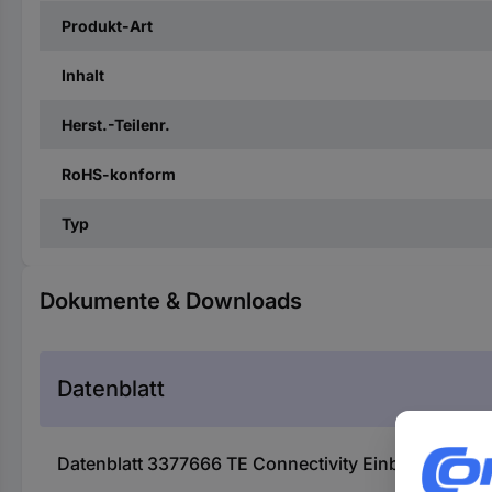
Produkt-Art
Inhalt
Herst.-Teilenr.
RoHS-konform
Typ
Dokumente & Downloads
Datenblatt
Datenblatt 3377666 TE Connectivity Einbau-Stiftleis