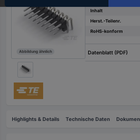
Verpackungsart
Hst.-
Teile-
Inhalt
Nr.
Herst.-Teilenr.
ein
RoHS-konform
Abbildung ähnlich
Datenblatt (PDF)
Highlights & Details
Technische Daten
Dokument