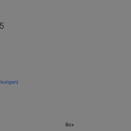
5
ckungen)
Box