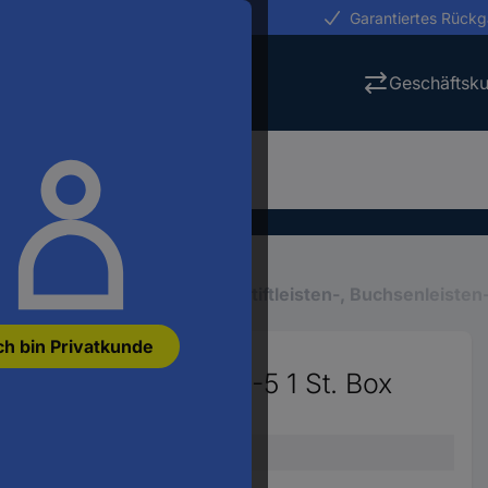
erungen in 24h
Garantiertes Rück
Geschäftsk
Platinen-Steckverbinder
Stiftleisten-, Buchsenleiste
ch bin Privatkunde
(Standard) 2-2842161-5 1 St. Box
Einbau-Stiftleiste (Standard)