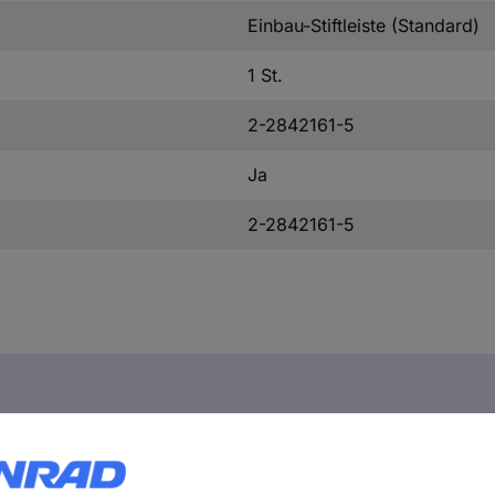
Einbau-Stiftleiste (Standard)
1 St.
2-2842161-5
Ja
2-2842161-5
te (Standard) 2-2842161-5 1 St. Box