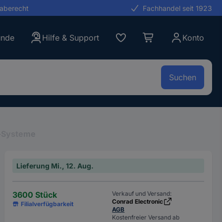
gaberecht
Fachhandel seit 1923
unde
Hilfe & Support
Konto
Suchen
n-Systeme
Lieferung Mi., 12. Aug.
3600 Stück
Verkauf und Versand:
Conrad Electronic
Filialverfügbarkeit
AGB
Kostenfreier Versand ab