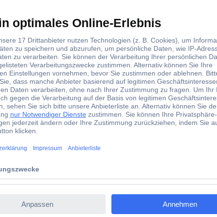
nectivity Einbau-Stiftleiste (Standard) 2-2842161-5 1 St.
older Terminal, Black Insulator
sten-Systeme:
ker 2 polig
Molex Stecker 4 polig