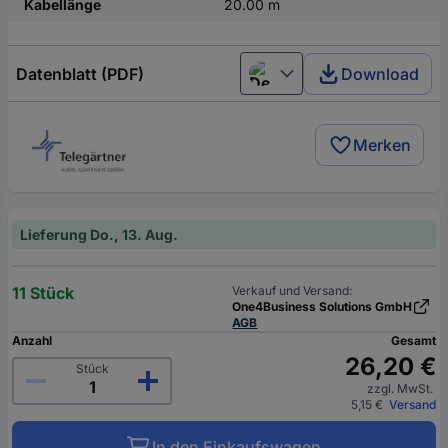
Kabellänge
20.00 m
Datenblatt (PDF)
Download
Deutsch (Deutschland)
Merken
Lieferung Do., 13. Aug.
11 Stück
Verkauf und Versand:
One4Business Solutions GmbH
AGB
Anzahl
Gesamt
26,20 €
Stück
zzgl. MwSt.
5,15 €
Versand
In den Einkaufswagen