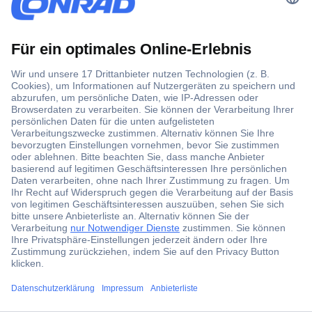
Der Conrad Newsletter
Jetzt anmelden und exklusive Aktionen,
aktuelle News und Angebote immer zuerst
erhalten.
Jetzt anmelden
Filialen
Versandkostenfrei ab 100,00 € zzgl. MwSt. **
Angebotsservice
ccp.user.init.failed.titl