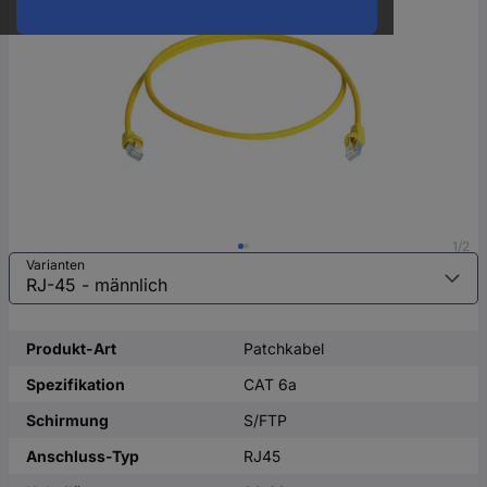
oder
eine
Hst.-
Teile-
Nr.
ein
1/2
Varianten
Produkt-Art
Patchkabel
Spezifikation
CAT 6a
Schirmung
S/FTP
Anschluss-Typ
RJ45