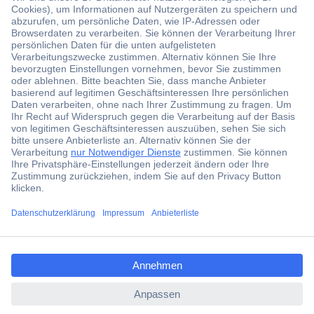
Der Conrad Newsletter
Jetzt anmelden und exklusive Aktionen,
aktuelle News und Angebote immer zuerst
erhalten.
Jetzt anmelden
ccp.user.init.failed.titl
Filialen
e
Versandkostenfrei ab 100,00 € zzgl. MwSt. **
ccp.user.init.failed
Angebotsservice
Beschaffungsservice