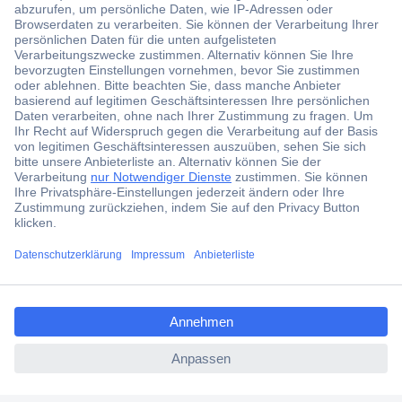
Der Conrad Newsletter
Jetzt anmelden und exklusive Aktionen,
aktuelle News und Angebote immer zuerst
erhalten.
Jetzt anmelden
Filialen
Versandkostenfrei ab 100,00 € zzgl. MwSt. **
ccp.user.init.failed.titl
Angebotsservice
e
Beschaffungsservice
ccp.user.init.failed
Für Geschäftskunden