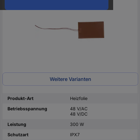
oder
eine
Hst.-
Teile-
Nr.
ein
Weitere Varianten
Produkt-Art
Heizfolie
Betriebsspannung
48 V/AC
48 V/DC
Leistung
300 W
Schutzart
IPX7