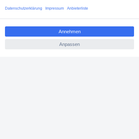
Versandkostenfrei ab 100,00 € zzgl. MwSt. **
Angebotsservice
ccp.user.init.failed.titl
Beschaffungsservice
e
ccp.user.init.failed
Für Geschäftskunden
E-Procurement
Open Catalog Interface (OCI)
Conrad Smart Procure (CSP)
Für Verkäufer
Für Affiliate
Für Lieferanten