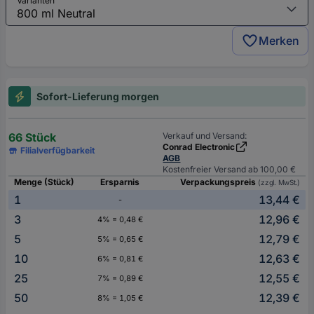
Varianten
Merken
Sofort-Lieferung morgen
66 Stück
Verkauf und Versand:
Conrad Electronic
Filialverfügbarkeit
AGB
Kostenfreier Versand ab 100,00 €
Menge (Stück)
Ersparnis
Verpackungspreis
(zzgl. MwSt.)
1
13,44 €
-
3
12,96 €
4% = 0,48 €
5
12,79 €
5% = 0,65 €
10
12,63 €
6% = 0,81 €
25
12,55 €
7% = 0,89 €
50
12,39 €
8% = 1,05 €