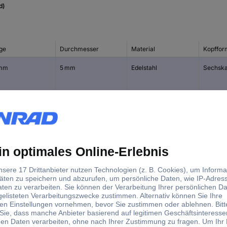
d)
ge
Durchmesser
Material
Kopffor
 mm
5 mm
Edelstahl
Sechska
mm
5 mm
Edelstahl
Sechska