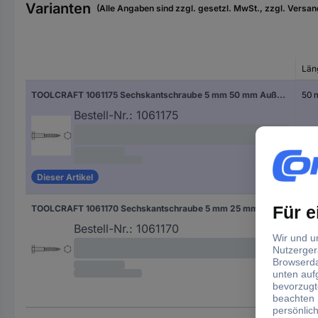
Varianten
(Alle Angaben sind zzgl. gesetzl. MwSt., zzgl. Versan
Län
TOOLCRAFT 1061175 Sechskantschraube 5 mm 50 mm Außensechskant DIN 571 Edelstahl A2 50 St.
50
Bestell-Nr.:
1061175
Dieser Artikel
TOOLCRAFT 1061170 Sechskantschraube 5 mm 25 mm Außensechskant DIN 571 Edelstahl A2 100 St.
25 
Bestell-Nr.:
1061170