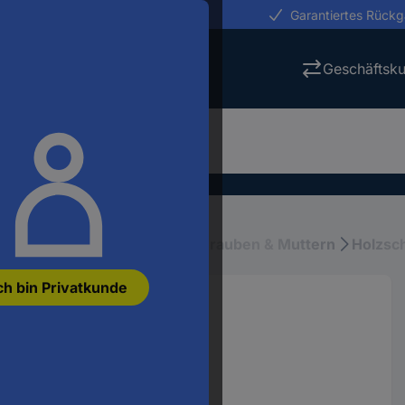
erungen in 24h
Garantiertes Rück
Geschäftsk
rial & Montagematerial
Schrauben & Muttern
Holzsc
ch bin Privatkunde
hraube 5 mm 50 mm
A2 50 St.