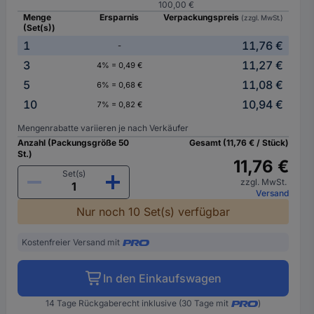
100,00 €
Menge
Ersparnis
Verpackungspreis
(zzgl. MwSt.)
(Set(s))
1
11,76 €
-
3
11,27 €
4% = 0,49 €
5
11,08 €
6% = 0,68 €
10
10,94 €
7% = 0,82 €
Mengenrabatte variieren je nach Verkäufer
Anzahl (Packungsgröße 50
Gesamt (11,76 € / Stück)
St.)
11,76 €
Set(s)
zzgl. MwSt.
Versand
Nur noch 10 Set(s) verfügbar
Kostenfreier Versand mit
In den Einkaufswagen
14 Tage Rückgaberecht inklusive (30 Tage mit
)