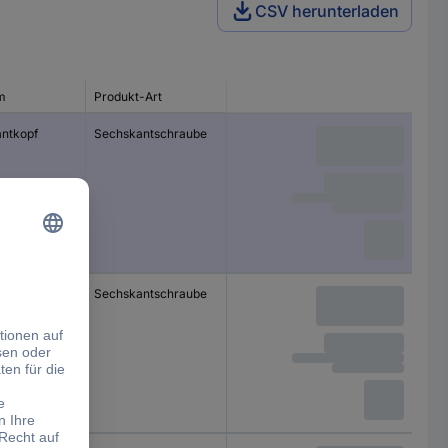
CSV herunterladen
m
Produkt-Art
ntkopf
Sechskantschraube
ntkopf
Sechskantschraube