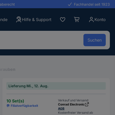
gaberecht
Fachhandel seit 1923
unde
Hilfe & Support
Konto
Suchen
hrauben
Lieferung Mi., 12. Aug.
10 Set(s)
Verkauf und Versand:
Conrad Electronic
Filialverfügbarkeit
AGB
Kostenfreier Versand ab