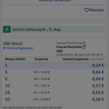
Merken
Sofort-Lieferung Di., 11. Aug.
280 Stück
Verkauf und Versand:
Conrad Electronic
Filialverfügbarkeit
AGB
Kostenfreier Versand ab 100,00 €
Menge (Stück)
Ersparnis
Verpackungspreis
(zzgl. MwSt.)
1
9,24 €
-
3
8,84 €
4% = 0,40 €
5
8,68 €
6% = 0,56 €
10
8,57 €
7% = 0,67 €
25
8,50 €
8% = 0,74 €
50
8,36 €
10% = 0,88 €
Mengenrabatte variieren je nach Verkäufer