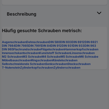
Beschreibung
Häufig gesuchte Schrauben metrisch:
Augenschrauben
Dehnschrauben
DIN 580
DIN 603
DIN 6912
DIN 6921
DIN 7984
DIN 7985
DIN 7991
DIN 84
DIN 912
DIN 931
DIN 933
DIN 963
DIN 965
Flachrundschraube
Flügelschrauben
Hammerkopfschrauben
Innensechskantschrauben
Kunststoff Schrauben
Linsenschrauben
M2 Schrauben
M3 Schraube
M4 Schraube
M5 Schraube
M6 Schraube
Möbelbauschrauben
Ringschrauben
Rändelschrauben
Selbstschneidende Schrauben
Senkschrauben
Stockschrauben
T-Nutenstein
Zylinderkopfschrauben
Zylinderschrauben