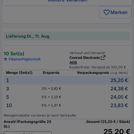
Merken
Lieferung Di., 11. Aug.
10 Set(s)
Verkauf und Versand:
Conrad Electronic
Filialverfügbarkeit
AGB
Kostenfreier Versand ab 100,00 €
Menge (Set(s))
Ersparnis
Verpackungspreis
(zzgl. MwSt.)
1
25,20 €
-
3
24,38 €
3% = 0,82 €
5
24,05 €
5% = 1,15 €
10
23,83 €
5% = 1,37 €
Mengenrabatte variieren je nach Verkäufer
Anzahl (Packungsgröße 25
Gesamt (25,20 € / Stück)
St.)
25,20 €