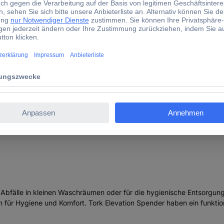
 Elevation 564008 Mülleimer 5 l Kunststoff Schwarz Selb
en Abfälle in kleinen Waschräumen oder für die hygienische Entsorgun
 für Hygiene und Komfort. Tork Elevation Spender haben ein funktio