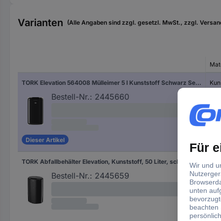
Varianten
(Alle Angaben sind zzgl. gesetzl. MwSt., zzgl. Versan
Mate
TORK Elevation 564008 Mülleimer 5 l Kunststoff Schwarz Selbstschließender Schwingdeckel 1 St.
Kuns
Bestell-Nr.:
2445660
Dieser Artikel
TORK Abfallbehälter Elevation, Kunststoff, 50 Liter, schwarz
Bestell-Nr.:
2445659