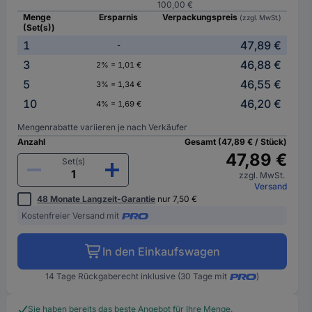
100,00 €
Menge
Ersparnis
Verpackungspreis
(zzgl. MwSt.)
(Set(s))
1
47,89 €
-
3
46,88 €
2% = 1,01 €
5
46,55 €
3% = 1,34 €
10
46,20 €
4% = 1,69 €
Mengenrabatte variieren je nach Verkäufer
Anzahl
Gesamt (47,89 € / Stück)
47,89 €
Set(s)
zzgl. MwSt.
Versand
48 Monate Langzeit-Garantie
nur 7,50 €
Kostenfreier Versand mit
In den Einkaufswagen
14 Tage Rückgaberecht inklusive (30 Tage mit
)
Sie haben bereits das beste Angebot für Ihre Menge.