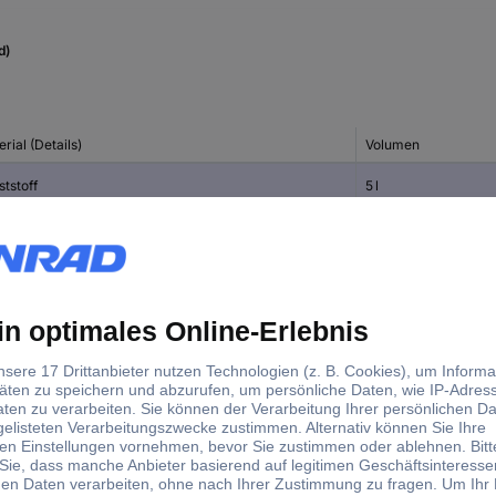
d)
rial (Details)
Volumen
tstoff
5 l
50 l