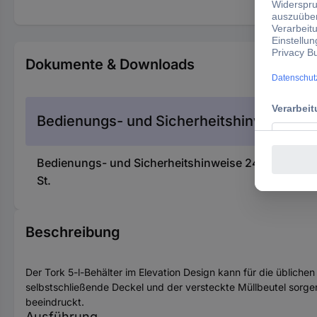
Dokumente & Downloads
Bedienungs- und Sicherheitshinweise
Bedienungs- und Sicherheitshinweise 2445660 TORK
St.
Beschreibung
Der Tork 5-l-Behälter im Elevation Design kann für die üblich
selbstschließende Deckel und der versteckte Müllbeutel sorgen
beeindruckt.
Ausführung