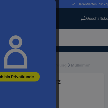
erungen in 24h
Garantiertes Rück
Geschäftsk
iebsausstattung
Abfallentsorgung
Mülleimer
ch bin Privatkunde
 l Kunststoff Schwarz
 St.