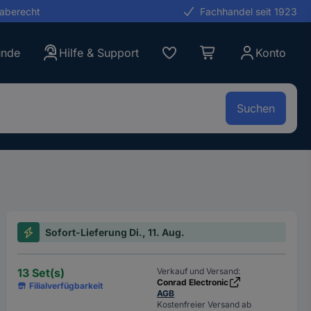
gaberecht
Fachhandel seit 1923
unde
Hilfe & Support
Konto
Suchen
Sofort-Lieferung Di., 11. Aug.
13 Set(s)
Verkauf und Versand:
Conrad Electronic
Filialverfügbarkeit
AGB
Kostenfreier Versand ab