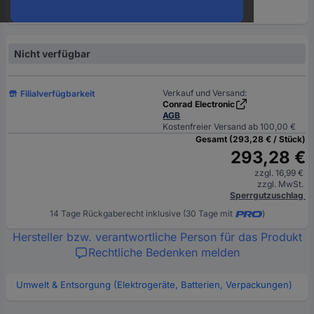
oder
eine
Hst.-
Teile-
Nicht verfügbar
Nr.
ein
Verkauf und Versand:
Filialverfügbarkeit
Conrad Electronic
AGB
Kostenfreier Versand ab 100,00 €
Gesamt (293,28 € / Stück)
293,28 €
zzgl. 16,99 €
zzgl. MwSt.
Sperrgutzuschlag
14 Tage Rückgaberecht inklusive (30 Tage mit
)
Hersteller bzw. verantwortliche Person für das Produkt
Rechtliche Bedenken melden
Umwelt & Entsorgung (Elektrogeräte, Batterien, Verpackungen)