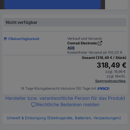
oder
eine
Hst.-
Teile-
Nicht verfügbar
Nr.
ein
Verkauf und Versand:
Filialverfügbarkeit
Conrad Electronic
AGB
Kostenfreier Versand ab 100,00 €
Gesamt (318,49 € / Stück)
318,49 €
zzgl. 16,99 €
zzgl. MwSt.
Sperrgutzuschlag
14 Tage Rückgaberecht inklusive (30 Tage mit
)
Hersteller bzw. verantwortliche Person für das Produkt
Rechtliche Bedenken melden
Umwelt & Entsorgung (Elektrogeräte, Batterien, Verpackungen)