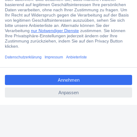
Der Conrad Newsletter
Jetzt anmelden und exklusive Aktionen,
aktuelle News und Angebote immer zuerst
erhalten.
Jetzt anmelden
ccp.user.init.failed.titl
Filialen
e
Versandkostenfrei ab 100,00 € zzgl. MwSt. **
ccp.user.init.failed
Angebotsservice
Beschaffungsservice
Für Geschäftskunden