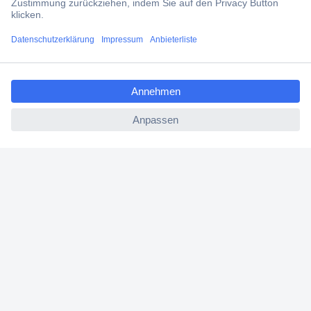
Filialen
ccp.user.init.failed.titl
Versandkostenfrei ab 100,00 € zzgl. MwSt. **
e
Angebotsservice
ccp.user.init.failed
Beschaffungsservice
Für Geschäftskunden
E-Procurement
Open Catalog Interface (OCI)
Conrad Smart Procure (CSP)
Für Verkäufer