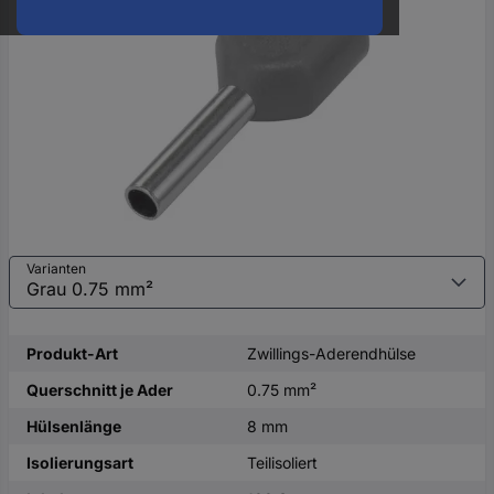
oder
eine
Hst.-
Teile-
Nr.
ein
Varianten
Produkt-Art
Zwillings-Aderendhülse
Querschnitt je Ader
0.75 mm²
Hülsenlänge
8 mm
Isolierungsart
Teilisoliert