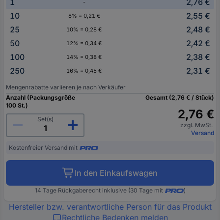
1
2,76 €
-
10
2,55 €
8% = 0,21 €
25
2,48 €
10% = 0,28 €
50
2,42 €
12% = 0,34 €
100
2,38 €
14% = 0,38 €
250
2,31 €
16% = 0,45 €
Mengenrabatte variieren je nach Verkäufer
Anzahl (Packungsgröße
Gesamt (2,76 € / Stück)
100 St.)
2,76 €
Set(s)
zzgl. MwSt.
Versand
Kostenfreier Versand mit
In den Einkaufswagen
14 Tage Rückgaberecht inklusive (30 Tage mit
)
Hersteller bzw. verantwortliche Person für das Produkt
Rechtliche Bedenken melden