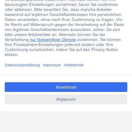
Der Conrad Newsletter
Jetzt anmelden und exklusive Aktionen,
aktuelle News und Angebote immer zuerst
erhalten.
Jetzt anmelden
Filialen
Versandkostenfrei ab 100,00 € zzgl. MwSt. **
ccp.user.init.failed.titl
Angebotsservice
e
Beschaffungsservice
ccp.user.init.failed
Für Geschäftskunden
E-Procurement