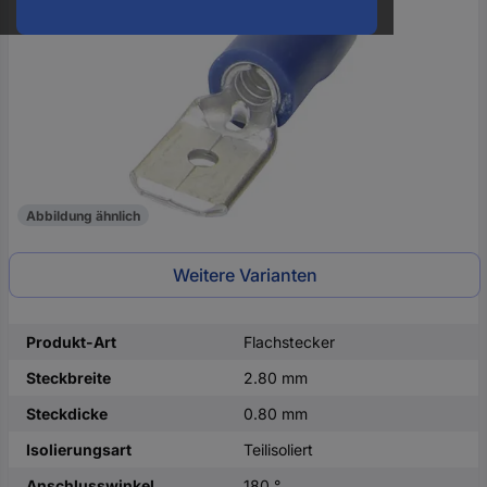
oder
eine
Hst.-
Teile-
Nr.
ein
Abbildung ähnlich
Weitere Varianten
Produkt-Art
Flachstecker
Steckbreite
2.80 mm
Steckdicke
0.80 mm
Isolierungsart
Teilisoliert
Anschlusswinkel
180 °