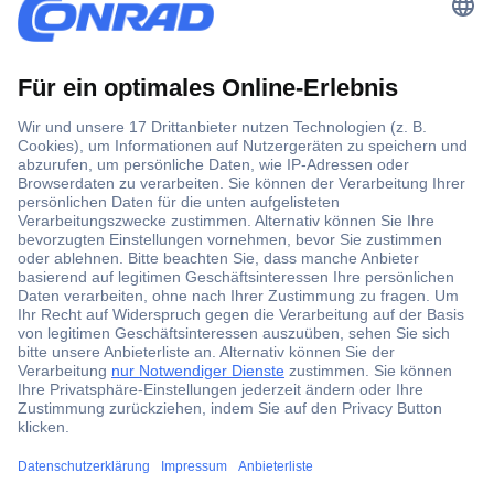
Der Conrad Newsletter
Jetzt anmelden und exklusive Aktionen,
aktuelle News und Angebote immer zuerst
erhalten.
Jetzt anmelden
Filialen
Versandkostenfrei ab 100,00 € zzgl. MwSt. **
Angebotsservice