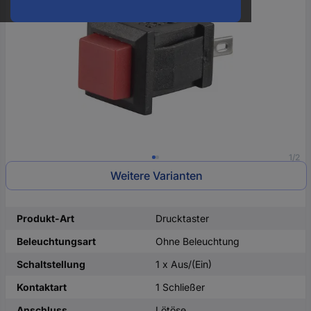
oder
eine
Hst.-
Teile-
Nr.
ein
1/2
Weitere Varianten
Produkt-Art
Drucktaster
Beleuchtungsart
Ohne Beleuchtung
Schaltstellung
1 x Aus/(Ein)
Kontaktart
1 Schließer
Anschluss
Lötöse