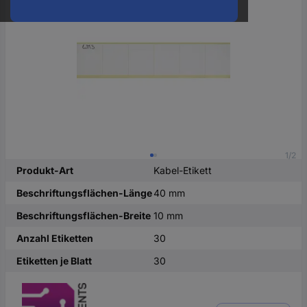
oder
eine
Hst.-
Teile-
Nr.
ein
1/2
Produkt-Art
Kabel-Etikett
Beschriftungsflächen-Länge
40 mm
Beschriftungsflächen-Breite
10 mm
Anzahl Etiketten
30
Etiketten je Blatt
30