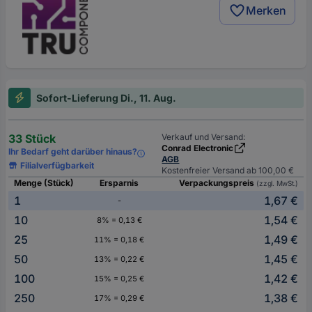
Merken
Sofort-Lieferung Di., 11. Aug.
33 Stück
Verkauf und Versand:
Conrad Electronic
Ihr Bedarf geht darüber hinaus?
AGB
Filialverfügbarkeit
Kostenfreier Versand ab 100,00 €
Menge (Stück)
Ersparnis
Verpackungspreis
(zzgl. MwSt.)
1
1,67 €
-
10
1,54 €
8% = 0,13 €
25
1,49 €
11% = 0,18 €
50
1,45 €
13% = 0,22 €
100
1,42 €
15% = 0,25 €
250
1,38 €
17% = 0,29 €