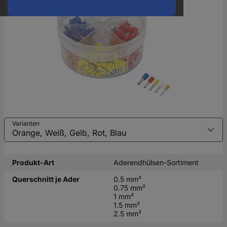
oder
eine
Hst.-
Teile-
Nr.
ein
Varianten
Produkt-Art
Aderendhülsen-Sortiment
Querschnitt je Ader
0.5 mm²
0.75 mm²
1 mm²
1.5 mm²
2.5 mm²