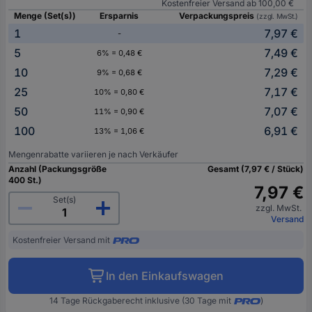
Kostenfreier Versand ab 100,00 €
Menge (Set(s))
Ersparnis
Verpackungspreis
(zzgl. MwSt.)
1
7,97 €
-
5
7,49 €
6% = 0,48 €
10
7,29 €
9% = 0,68 €
25
7,17 €
10% = 0,80 €
50
7,07 €
11% = 0,90 €
100
6,91 €
13% = 1,06 €
Mengenrabatte variieren je nach Verkäufer
Anzahl (Packungsgröße
Gesamt (7,97 € / Stück)
400 St.)
7,97 €
Set(s)
zzgl. MwSt.
Versand
Kostenfreier Versand mit
In den Einkaufswagen
14 Tage Rückgaberecht inklusive (30 Tage mit
)