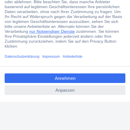
aktuelle News und Angebote immer zuerst
erhalten.
Jetzt anmelden
Filialen
Versandkostenfrei ab 100,00 € zzgl. MwSt. **
ccp.user.init.failed.titl
Angebotsservice
e
Beschaffungsservice
ccp.user.init.failed
Für Geschäftskunden
E-Procurement
Open Catalog Interface (OCI)