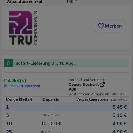
Anschlusswinkel
180 °
Merken
Sofort-Lieferung Di., 11. Aug.
114 Set(s)
Verkauf und Versand:
Conrad Electronic
Filialverfügbarkeit
AGB
Kostenfreier Versand ab 100,00 €
Menge (Set(s))
Ersparnis
Verpackungspreis
(zzgl. MwSt.)
1
5,45 €
-
5
5,13 €
6% = 0,32 €
10
4,99 €
8% = 0,46 €
25
4,90 €
10% = 0,55 €