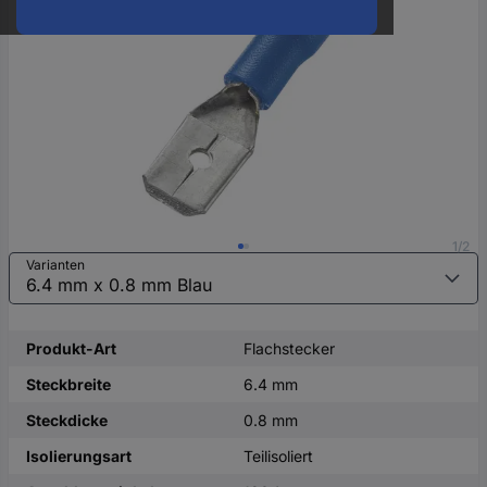
oder
eine
Hst.-
Teile-
Nr.
ein
1/2
Varianten
Produkt-Art
Flachstecker
Steckbreite
6.4 mm
Steckdicke
0.8 mm
Isolierungsart
Teilisoliert