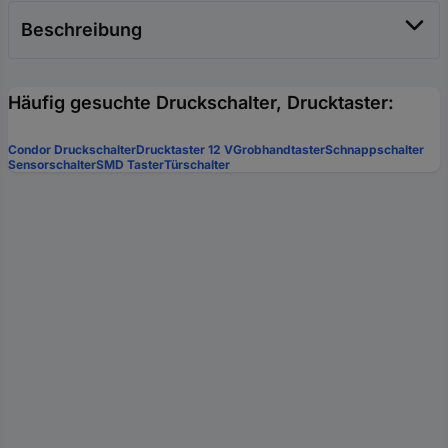
Beschreibung
Häufig gesuchte Druckschalter, Drucktaster:
Condor Druckschalter
Drucktaster 12 V
Grobhandtaster
Schnappschalter
Sensorschalter
SMD Taster
Türschalter