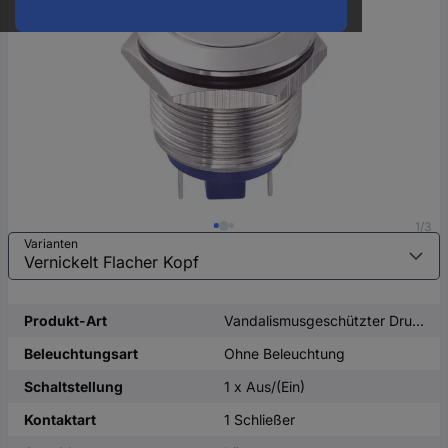
oder
eine
Hst.-
Teile-
Nr.
ein
1/3
Varianten
Produkt-Art
Vandalismusgeschützter Drucktaster
Beleuchtungsart
Ohne Beleuchtung
Schaltstellung
1 x Aus/(Ein)
Kontaktart
1 Schließer