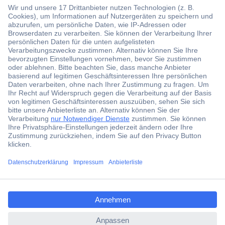
Der Conrad Newsletter
Jetzt anmelden und exklusive Aktionen,
aktuelle News und Angebote immer zuerst
erhalten.
Jetzt anmelden
ccp.user.init.failed.titl
Filialen
e
Versandkostenfrei ab 100,00 € zzgl. MwSt. **
ccp.user.init.failed
Angebotsservice