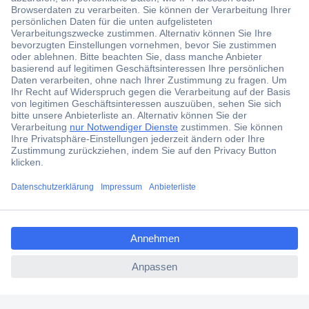
Der Conrad Newsletter
Jetzt anmelden und exklusive Aktionen,
aktuelle News und Angebote immer zuerst
erhalten.
Jetzt anmelden
Filialen
Versandkostenfrei ab 100,00 € zzgl. MwSt. **
ccp.user.init.failed.titl
Angebotsservice
e
Beschaffungsservice
ccp.user.init.failed
Für Geschäftskunden