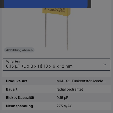
oder
eine
Hst.-
Teile-
Nr.
ein
Abbildung ähnlich
Varianten
Produkt-Art
MKP-X2-Funkentstör-Kondensator
Bauart
radial bedrahtet
Elektr. Kapazität
0.15 µF
Nennspannung
275 V/AC