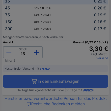
15
0,22 €
-
45
0,20 €
9% = 0,02 €
75
0,19 €
14% = 0,03 €
150
0,18 €
18% = 0,04 €
300
0,17 €
23% = 0,05 €
Mengenrabatte variieren je nach Verkäufer
Anzahl
Gesamt (0,22 € / Stück)
3,30 €
Stück
zzgl. MwSt.
Versand
Min.: 15
Kostenfreier Versand mit
In den Einkaufswagen
14 Tage Rückgaberecht inklusive (30 Tage mit
)
Hersteller bzw. verantwortliche Person für das Produkt
Rechtliche Bedenken melden