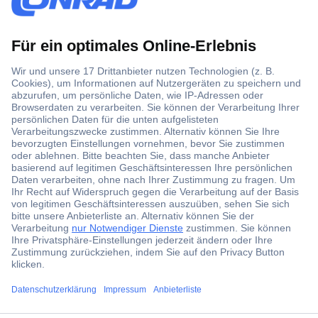
Der Conrad Newsletter
Jetzt anmelden und exklusive Aktionen,
aktuelle News und Angebote immer zuerst
erhalten.
Jetzt anmelden
Filialen
Versandkostenfrei ab 100,00 € zzgl. MwSt. **
Angebotsservice
ccp.user.init.failed.titl