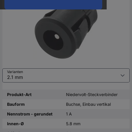
oder
eine
Hst.-
Teile-
Nr.
ein
Varianten
Produkt-Art
Niedervolt-Steckverbinder
Bauform
Buchse, Einbau vertikal
Nennstrom - gerundet
1 A
Innen-Ø
5.8 mm