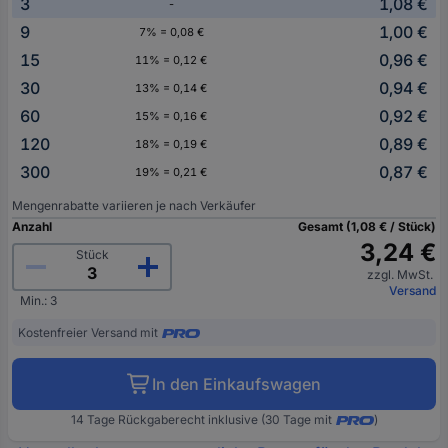
3
1,08 €
-
9
1,00 €
7% = 0,08 €
15
0,96 €
11% = 0,12 €
30
0,94 €
13% = 0,14 €
60
0,92 €
15% = 0,16 €
120
0,89 €
18% = 0,19 €
300
0,87 €
19% = 0,21 €
Mengenrabatte variieren je nach Verkäufer
Anzahl
Gesamt (1,08 € / Stück)
3,24 €
Stück
zzgl. MwSt.
Versand
Min.: 3
Kostenfreier Versand mit
In den Einkaufswagen
14 Tage Rückgaberecht inklusive (30 Tage mit
)