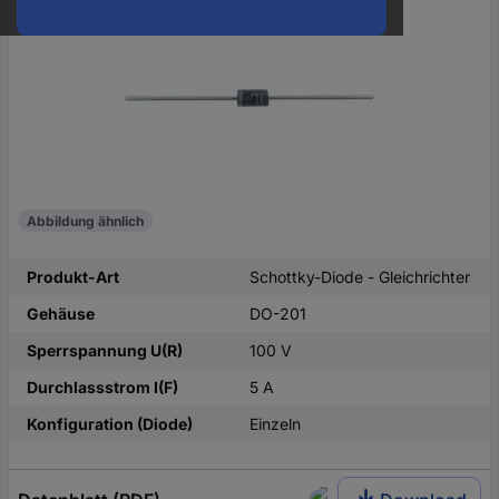
oder
eine
Hst.-
Teile-
Nr.
ein
Abbildung ähnlich
Produkt-Art
Schottky-Diode - Gleichrichter
Gehäuse
DO-201
Sperrspannung U(R)
100 V
Durchlassstrom I(F)
5 A
Konfiguration (Diode)
Einzeln