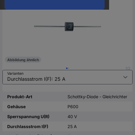
oder
eine
Hst.-
Teile-
Nr.
ein
Abbildung ähnlich
1/2
Varianten
Produkt-Art
Schottky-Diode - Gleichrichter
Gehäuse
P600
Sperrspannung U(R)
40 V
Durchlassstrom I(F)
25 A