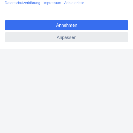
Angebotsservice
ccp.user.init.failed.titl
Beschaffungsservice
e
ccp.user.init.failed
Für Geschäftskunden
E-Procurement
Open Catalog Interface (OCI)
Conrad Smart Procure (CSP)
Für Verkäufer
Für Affiliate
Für Lieferanten