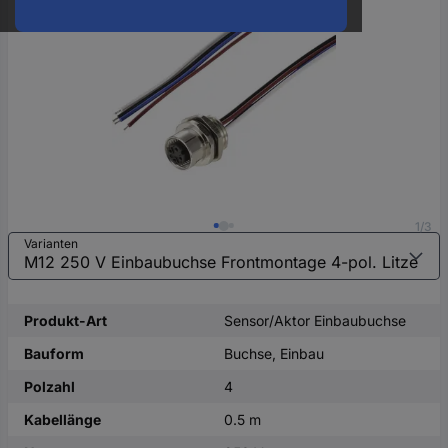
oder
eine
Hst.-
Teile-
Nr.
ein
1/3
Varianten
Produkt-Art
Sensor/Aktor Einbaubuchse
Bauform
Buchse, Einbau
Polzahl
4
Kabellänge
0.5 m