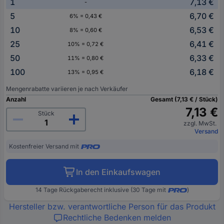
1
7,13 €
-
5
6,70 €
6% = 0,43 €
10
6,53 €
8% = 0,60 €
25
6,41 €
10% = 0,72 €
50
6,33 €
11% = 0,80 €
100
6,18 €
13% = 0,95 €
Mengenrabatte variieren je nach Verkäufer
Anzahl
Gesamt (7,13 € / Stück)
7,13 €
Stück
zzgl. MwSt.
Versand
Kostenfreier Versand mit
In den Einkaufswagen
14 Tage Rückgaberecht inklusive (30 Tage mit
)
Hersteller bzw. verantwortliche Person für das Produkt
Rechtliche Bedenken melden