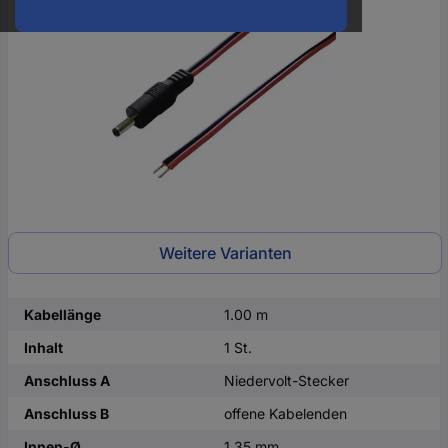
oder
eine
Hst.-
Teile-
Nr.
ein
Weitere Varianten
Kabellänge
1.00 m
Inhalt
1 St.
Anschluss A
Niedervolt-Stecker
Anschluss B
offene Kabelenden
Innen-Ø
1.35 mm