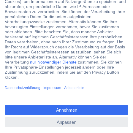
Der Conrad Newsletter
Jetzt anmelden und exklusive Aktionen,
aktuelle News und Angebote immer zuerst
erhalten.
Jetzt anmelden
Filialen
Versandkostenfrei ab 100,00 € zzgl. MwSt. **
ccp.user.init.failed.titl
Angebotsservice
e
Beschaffungsservice
ccp.user.init.failed
Für Geschäftskunden