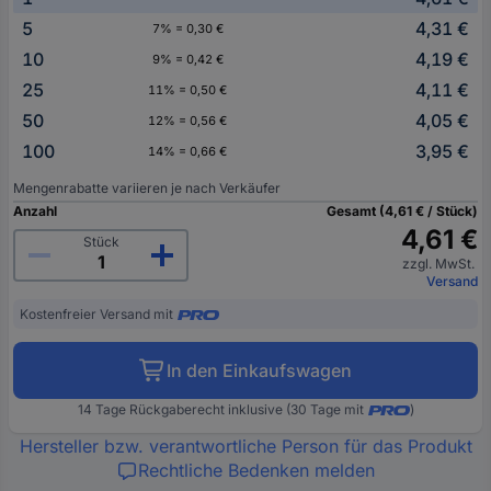
5
4,31 €
7% = 0,30 €
10
4,19 €
9% = 0,42 €
25
4,11 €
11% = 0,50 €
50
4,05 €
12% = 0,56 €
100
3,95 €
14% = 0,66 €
Mengenrabatte variieren je nach Verkäufer
Anzahl
Gesamt (4,61 € / Stück)
4,61 €
Stück
zzgl. MwSt.
Versand
Kostenfreier Versand mit
In den Einkaufswagen
14 Tage Rückgaberecht inklusive (30 Tage mit
)
Hersteller bzw. verantwortliche Person für das Produkt
Rechtliche Bedenken melden