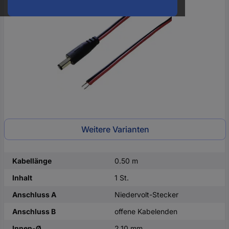
oder
eine
Hst.-
Teile-
Nr.
ein
Weitere Varianten
Kabellänge
0.50 m
Inhalt
1 St.
Anschluss A
Niedervolt-Stecker
Anschluss B
offene Kabelenden
Innen-Ø
2.10 mm