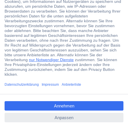
Der Conrad Newsletter
Jetzt anmelden und exklusive Aktionen,
aktuelle News und Angebote immer zuerst
erhalten.
Jetzt anmelden
Filialen
Versandkostenfrei ab 100,00 € zzgl. MwSt. **
ccp.user.init.failed.titl
Angebotsservice
e
Beschaffungsservice
ccp.user.init.failed
Für Geschäftskunden