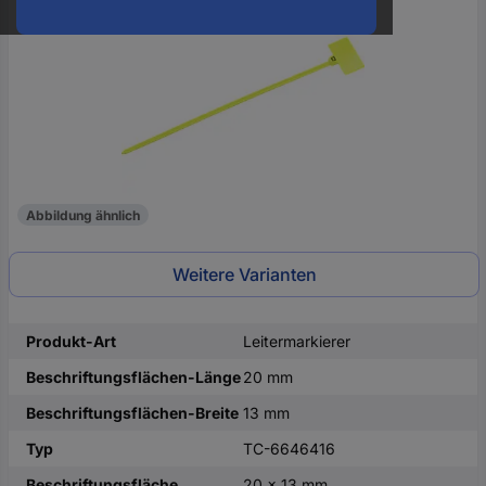
oder
eine
Hst.-
Teile-
Nr.
ein
Abbildung ähnlich
Weitere Varianten
Produkt-Art
Leitermarkierer
Beschriftungsflächen-Länge
20 mm
Beschriftungsflächen-Breite
13 mm
Typ
TC-6646416
Beschriftungsfläche
20 x 13 mm