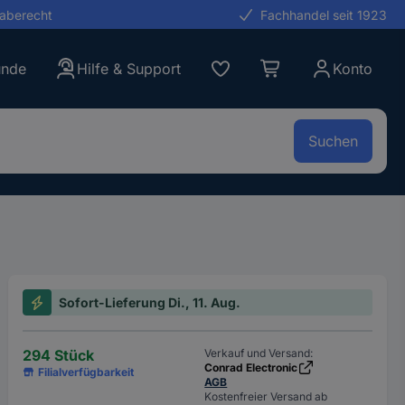
gaberecht
Fachhandel seit 1923
unde
Hilfe & Support
Konto
Suchen
Sofort-Lieferung Di., 11. Aug.
294 Stück
Verkauf und Versand:
Conrad Electronic
Filialverfügbarkeit
AGB
Kostenfreier Versand ab