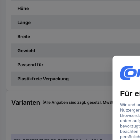
Höhe
Länge
Breite
Gewicht
Passend für
Plastikfreie Verpackung
Varianten
(Alle Angaben sind zzgl. gesetzl. MwSt., zzgl. Versan
Schn