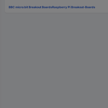
BBC micro:bit Breakout Boards
Raspberry Pi Breakout-Boards