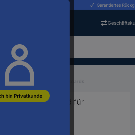
erungen in 24h
Garantiertes Rück
Geschäftsk
boards, sonstige
Breakout Boards
ch bin Privatkunde
ter 1 St. Passend für
8127