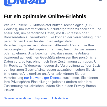
Der Conrad Newsletter
Jetzt anmelden und exklusive Aktionen,
aktuelle News und Angebote immer zuerst
erhalten.
Jetzt anmelden
Filialen
Versandkostenfrei ab 100,00 € zzgl. MwSt. **
Angebotsservice
ccp.user.init.failed.titl