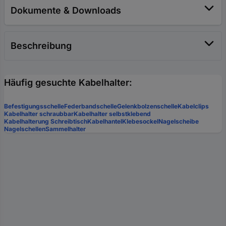
Dokumente & Downloads
Beschreibung
Häufig gesuchte Kabelhalter:
Befestigungsschelle
Federbandschelle
Gelenkbolzenschelle
Kabelclips
Kabelhalter schraubbar
Kabelhalter selbstklebend
Kabelhalterung Schreibtisch
Kabelhantel
Klebesockel
Nagelscheibe
Nagelschellen
Sammelhalter