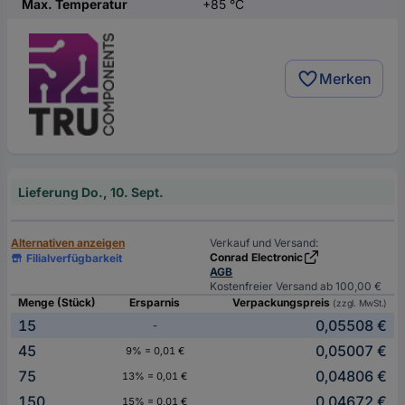
Max. Temperatur
+85 °C
Merken
Lieferung Do., 10. Sept.
Alternativen anzeigen
Verkauf und Versand:
Conrad Electronic
Filialverfügbarkeit
AGB
Kostenfreier Versand ab 100,00 €
Menge (Stück)
Ersparnis
Verpackungspreis
(zzgl. MwSt.)
15
0,05508 €
-
45
0,05007 €
9% = 0,01 €
75
0,04806 €
13% = 0,01 €
150
0,04672 €
15% = 0,01 €