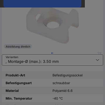
oder
eine
Hst.-
Teile-
Nr.
ein
Abbildung ähnlich
1/2
Varianten
Produkt-Art
Befestigungssockel
Befestigungsart
schraubbar
Material
Polyamid 6.6
Min. Temperatur
-40 °C