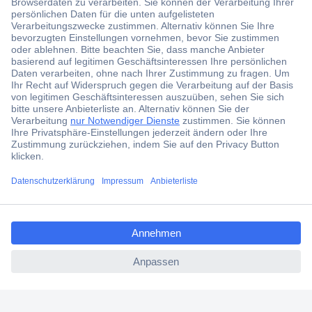
Der Conrad Newsletter
Jetzt anmelden und exklusive Aktionen,
aktuelle News und Angebote immer zuerst
erhalten.
Jetzt anmelden
Filialen
Versandkostenfrei ab 100,00 € zzgl. MwSt. **
ccp.user.init.failed.titl
Angebotsservice
e
Beschaffungsservice
ccp.user.init.failed
Für Geschäftskunden