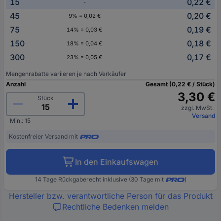
15
0,22 €
-
45
0,20 €
9% = 0,02 €
75
0,19 €
14% = 0,03 €
150
0,18 €
18% = 0,04 €
300
0,17 €
23% = 0,05 €
Mengenrabatte variieren je nach Verkäufer
Anzahl
Gesamt (0,22 € / Stück)
3,30 €
Stück
zzgl. MwSt.
Versand
Min.: 15
Kostenfreier Versand mit
In den Einkaufswagen
14 Tage Rückgaberecht inklusive (30 Tage mit
)
Hersteller bzw. verantwortliche Person für das Produkt
Rechtliche Bedenken melden