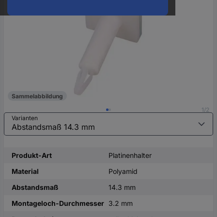
oder
eine
Hst.-
Teile-
Nr.
ein
Sammelabbildung
1/2
Varianten
Produkt-Art
Platinenhalter
Material
Polyamid
Abstandsmaß
14.3 mm
Montageloch-Durchmesser
3.2 mm