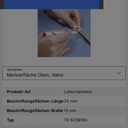
oder
eine
Hst.-
Teile-
Nr.
ein
Varianten
Produkt-Art
Leitermarkierer
Beschriftungsflächen-Länge
20 mm
Beschriftungsflächen-Breite
13 mm
Typ
TE-6259184