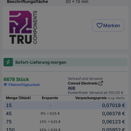
Beschriftungsfläche
20 x 13 mm
Merken
Sofort-Lieferung morgen
6678 Stück
Verkauf und Versand:
Conrad Electronic
Filialverfügbarkeit
AGB
Kostenfreier Versand ab 100,00 €
Menge (Stück)
Ersparnis
Verpackungspreis
(zzgl. MwSt.)
15
0,07018 €
-
45
0,06378 €
9% = 0,01 €
75
0,06123 €
13% = 0,01 €
150
0,05952 €
15% = 0,01 €