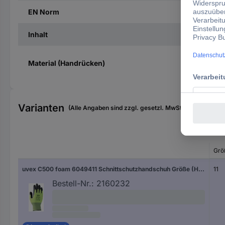
EN Norm
Inhalt
Material (Handrücken)
Varianten
(Alle Angaben sind zzgl. gesetzl. MwSt., zzgl. Versan
Grö
uvex C500 foam 6049411 Schnittschutzhandschuh Größe (Handschuhe): 11 EN 397 1 Paar
11
Bestell-Nr.:
2160232