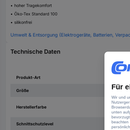
hoher Tragekomfort
Öko-Tex Standard 100
silikonfrei
Umwelt & Entsorgung (Elektrogeräte, Batterien, Verpa
Technische Daten
Produkt-Art
Größe
Herstellerfarbe
Schnittschutzlevel