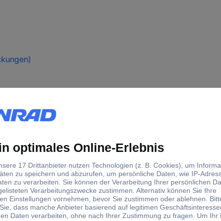
ckungen)
Schnittschutzhandschuh
11
Lime
Anthrazit
C