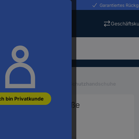
erungen in 24h
Garantiertes Rück
Geschäftsk
Schutzhandschuhe
Schnitt-Schutzhandschuhe
ch bin Privatkunde
chutzhandschuh Größe