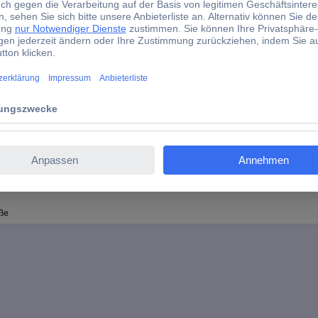
EN 397
1 Paar
HPPE-Faser
Polyamid
d)
ße