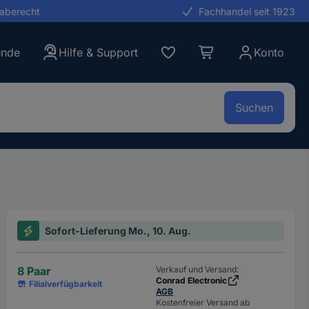
gaberecht
Fachhandel seit 1923
unde
Hilfe & Support
Konto
Suchen
Sofort-Lieferung Mo., 10. Aug.
8 Paar
Verkauf und Versand:
Conrad Electronic
Filialverfügbarkeit
AGB
Kostenfreier Versand ab