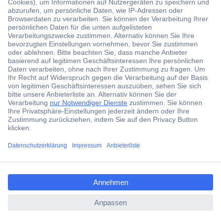
Der Conrad Newsletter
Jetzt anmelden und exklusive Aktionen,
aktuelle News und Angebote immer zuerst
erhalten.
Jetzt anmelden
Filialen
Versandkostenfrei ab 100,00 € zzgl. MwSt. **
ccp.user.init.failed.titl
Angebotsservice
e
Beschaffungsservice
ccp.user.init.failed
Für Geschäftskunden