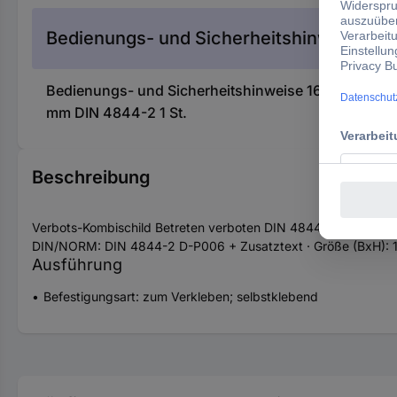
Bedienungs- und Sicherheitshinweise
Bedienungs- und Sicherheitshinweise 1614447 Verbo
mm DIN 4844-2 1 St.
Beschreibung
Verbots-Kombischild Betreten verboten DIN 4844-2 D-P006 + Z
DIN/NORM: DIN 4844-2 D-P006 + Zusatztext · Größe (BxH): 13
Ausführung
Befestigungsart: zum Verkleben; selbstklebend