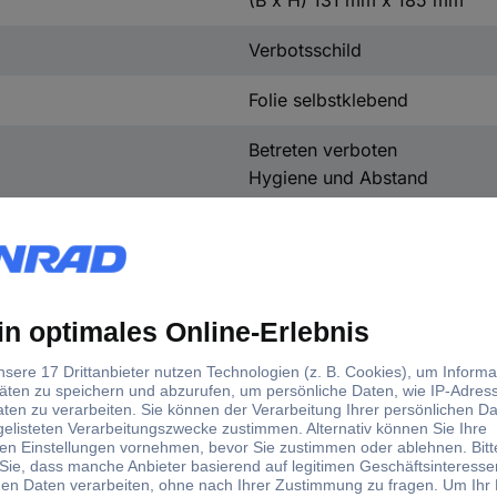
(B x H) 131 mm x 185 mm
Verbotsschild
Folie selbstklebend
Betreten verboten
Hygiene und Abstand
PVC
DIN 4844-2
131 mm
185 mm