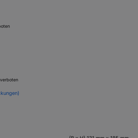
boten
 verboten
ckungen)