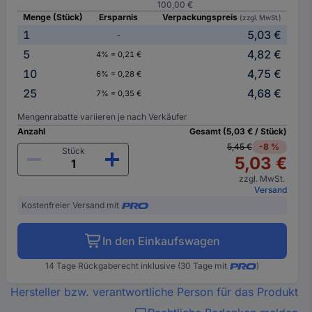
100,00 €
Menge (Stück)
Ersparnis
Verpackungspreis
(zzgl. MwSt.)
1
5,03 €
-
5
4,82 €
4% = 0,21 €
10
4,75 €
6% = 0,28 €
25
4,68 €
7% = 0,35 €
Mengenrabatte variieren je nach Verkäufer
Anzahl
Gesamt (5,03 € / Stück)
5,45 €
-8 %
Stück
5,03 €
zzgl. MwSt.
Versand
Kostenfreier Versand mit
In den Einkaufswagen
14 Tage Rückgaberecht inklusive (30 Tage mit
)
Hersteller bzw. verantwortliche Person für das Produkt