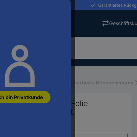
erungen in 24h
Garantiertes Rück
Geschäftsk
iebsausstattung
Schilder-, Sicherheits-Kennzeichnung
ch bin Privatkunde
ygiene und Abstand Folie
5 mm DIN 4844-2 1 St.
Varianten