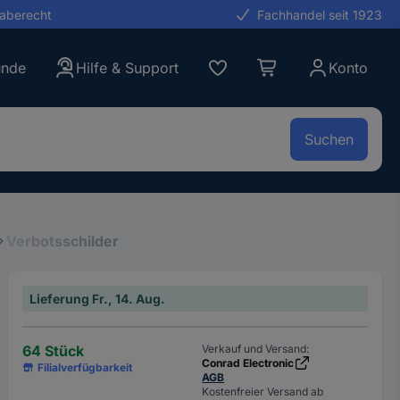
gaberecht
Fachhandel seit 1923
unde
Hilfe & Support
Konto
Suchen
Verbotsschilder
Lieferung Fr., 14. Aug.
64 Stück
Verkauf und Versand:
Conrad Electronic
Filialverfügbarkeit
AGB
Kostenfreier Versand ab