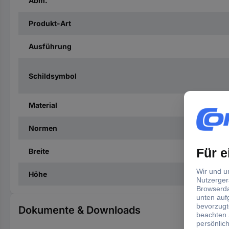
Abm.
Produkt-Art
Ausführung
Schildsymbol
Material
Normen
Breite
Höhe
Dokumente & Downloads