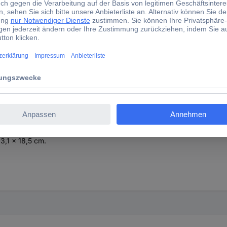
tsschild Betreten verboten, Hygiene und Abstand Folie se
usatztext ASR A1.3 D-P006 + Zusatztext · Kombischild Betreten ver
,1 x 18,5 cm.