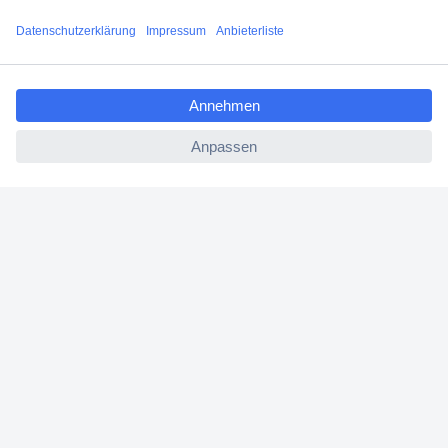
Versandkostenfrei ab 100,00 € zzgl. MwSt. **
Angebotsservice
ccp.user.init.failed.titl
Beschaffungsservice
e
ccp.user.init.failed
Für Geschäftskunden
E-Procurement
Open Catalog Interface (OCI)
Conrad Smart Procure (CSP)
Für Verkäufer
Für Affiliate
Für Lieferanten