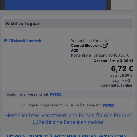
oder
eine
Hst.-
Teile-
Nicht verfügbar
Nr.
ein
Verkauf und Versand:
Filialverfügbarkeit
Conrad Electronic
AGB
Kostenfreier Versand ab 100,00 €
Gesamt (1 m = 3,36 €)
6,72 €
zzgl. 26,99 €
zzgl. MwSt.
Sperrgutzuschlag
Kostenfreier Versand mit
14 Tage Rückgaberecht inklusive (30 Tage mit
)
Hersteller bzw. verantwortliche Person für das Produkt
Rechtliche Bedenken melden
Umwelt & Entsorgung (Elektrogeräte, Batterien, Verpackungen)