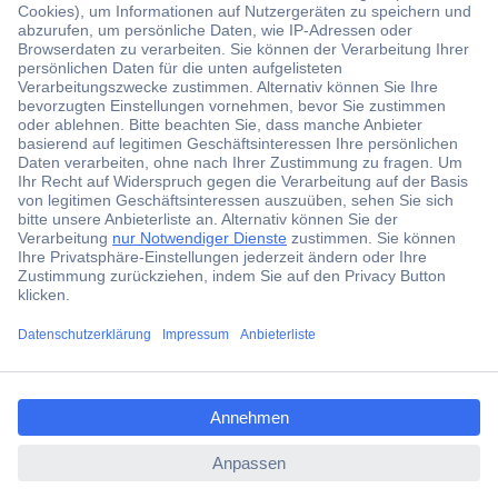
Der Conrad Newsletter
Jetzt anmelden und exklusive Aktionen,
aktuelle News und Angebote immer zuerst
erhalten.
Jetzt anmelden
Filialen
Versandkostenfrei ab 100,00 € zzgl. MwSt. **
ccp.user.init.failed.titl
Angebotsservice
e
Beschaffungsservice
ccp.user.init.failed
Für Geschäftskunden