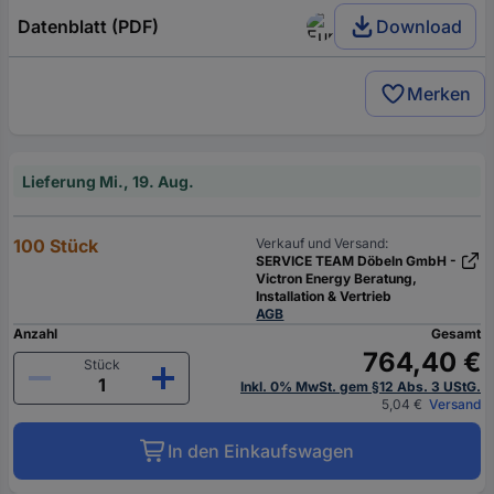
Datenblatt (PDF)
Download
Merken
Lieferung Mi., 19. Aug.
100 Stück
Verkauf und Versand:
SERVICE TEAM Döbeln GmbH -
Victron Energy Beratung,
Installation & Vertrieb
AGB
Anzahl
Gesamt
764,40 €
Stück
Inkl. 0% MwSt. gem §12 Abs. 3 UStG.
5,04 €
Versand
In den Einkaufswagen