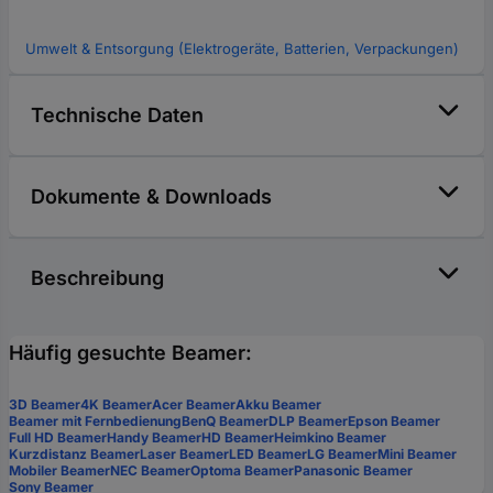
Umwelt & Entsorgung (Elektrogeräte, Batterien, Verpackungen)
Technische Daten
Dokumente & Downloads
Beschreibung
Häufig gesuchte Beamer:
3D Beamer
4K Beamer
Acer Beamer
Akku Beamer
Beamer mit Fernbedienung
BenQ Beamer
DLP Beamer
Epson Beamer
Full HD Beamer
Handy Beamer
HD Beamer
Heimkino Beamer
Kurzdistanz Beamer
Laser Beamer
LED Beamer
LG Beamer
Mini Beamer
Mobiler Beamer
NEC Beamer
Optoma Beamer
Panasonic Beamer
Sony Beamer