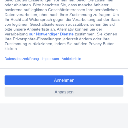
Jetzt anmelden
Filialen
Versandkostenfrei ab 100,00 € zzgl. MwSt. **
Angebotsservice
Beschaffungsservice
ccp.user.init.failed.titl
e
Für Geschäftskunden
ccp.user.init.failed
E-Procurement
Open Catalog Interface (OCI)
Conrad Smart Procure (CSP)