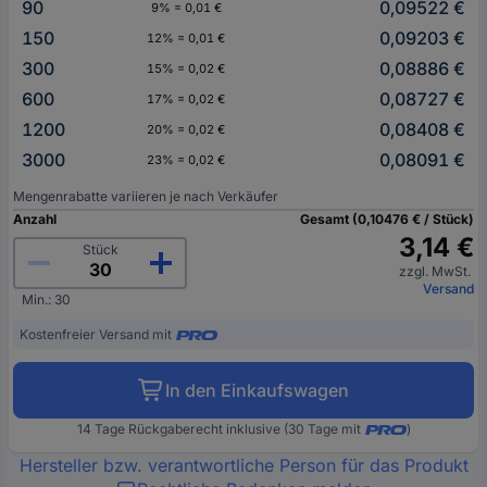
90
0,09522 €
9% = 0,01 €
150
0,09203 €
12% = 0,01 €
300
0,08886 €
15% = 0,02 €
600
0,08727 €
17% = 0,02 €
1200
0,08408 €
20% = 0,02 €
3000
0,08091 €
23% = 0,02 €
Mengenrabatte variieren je nach Verkäufer
Anzahl
Gesamt (0,10476 € / Stück)
3,14 €
Stück
zzgl. MwSt.
Versand
Min.: 30
Kostenfreier Versand mit
In den Einkaufswagen
14 Tage Rückgaberecht inklusive (30 Tage mit
)
Hersteller bzw. verantwortliche Person für das Produkt