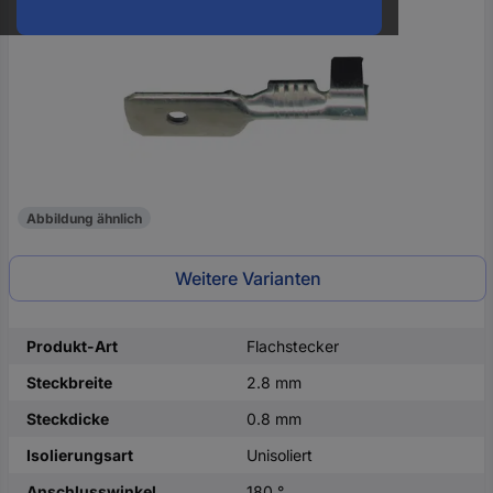
oder
eine
Hst.-
Teile-
Nr.
ein
Abbildung ähnlich
Weitere Varianten
Produkt-Art
Flachstecker
Steckbreite
2.8 mm
Steckdicke
0.8 mm
Isolierungsart
Unisoliert
Anschlusswinkel
180 °