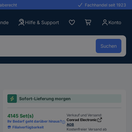
gaberecht
Fachhandel seit 1923
unde
Hilfe & Support
Konto
Suchen
Sofort-Lieferung morgen
4145 Set(s)
Verkauf und Versand:
Conrad Electronic
Ihr Bedarf geht darüber hinaus?
AGB
Filialverfügbarkeit
Kostenfreier Versand ab