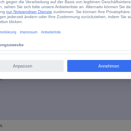
(Ø x H) 10.5 mm x 44.5 mm
Plastikfreie Verpackung
d)
lt
t.
t.