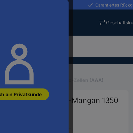
erungen in 24h
Garantiertes Rück
Geschäftsk
& Batterien
Batterien
Micro-Zellen (AAA)
ch bin Privatkunde
AAA)-Batterie Alkali-Mangan 1350
3753