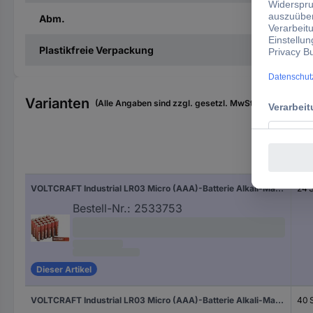
Abm.
Plastikfreie Verpackung
Varianten
(Alle Angaben sind zzgl. gesetzl. MwSt., zzgl. Versan
Inha
VOLTCRAFT Industrial LR03 Micro (AAA)-Batterie Alkali-Mangan 1350 mAh 1.5 V 24 St.
24 S
Bestell-Nr.:
2533753
Dieser Artikel
VOLTCRAFT Industrial LR03 Micro (AAA)-Batterie Alkali-Mangan 1300 mAh 1.5 V 40 St.
40 S