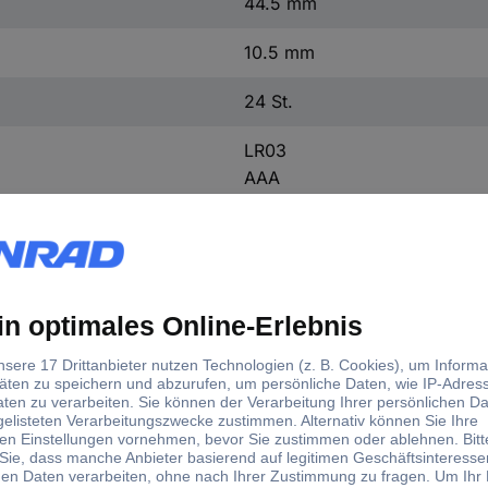
44.5 mm
10.5 mm
24 St.
LR03
AAA
LR3
AM4M8A
AM4
S
MN2400
824
E92
LR03N
Mehr anzeigen
Nein