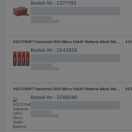
Bestell-Nr.:
2377793
VOLTCRAFT Industrial LR03 Micro (AAA)-Batterie Alkali-Mangan 1350 mAh 1.5 V 4 St.
4 St
Bestell-Nr.:
2542829
VOLTCRAFT Industrial LR03 Micro (AAA)-Batterie Alkali-Mangan 1350 mAh 1.5 V 48 St.
48 S
Bestell-Nr.:
2588046