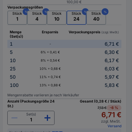
100,00 €
Verpackungsgrößen
%
%
%
%
Stück
Stück
Stück
Stück
Stück
1
4
10
24
40
Menge
Ersparnis
Verpackungspreis
(zzgl. MwSt.)
(Set(s))
1
6,71 €
-
5
6,30 €
6% = 0,41 €
10
6,17 €
8% = 0,54 €
25
6,03 €
10% = 0,68 €
50
5,97 €
11% = 0,74 €
100
5,83 €
13% = 0,88 €
Mengenrabatte variieren je nach Verkäufer
Anzahl (Packungsgröße 24
Gesamt (0,28 € / Stück)
St.)
7,13 €
-6 %
6,71 €
Set(s)
zzgl. MwSt.
Versand