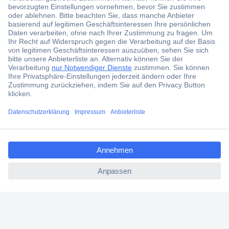
Jetzt anmelden und exklusive Aktionen,
aktuelle News und Angebote immer zuerst
erhalten.
Jetzt anmelden
Filialen
Versandkostenfrei ab 100,00 € zzgl. MwSt. **
ccp.user.init.failed.titl
Angebotsservice
e
Beschaffungsservice
ccp.user.init.failed
Für Geschäftskunden
E-Procurement